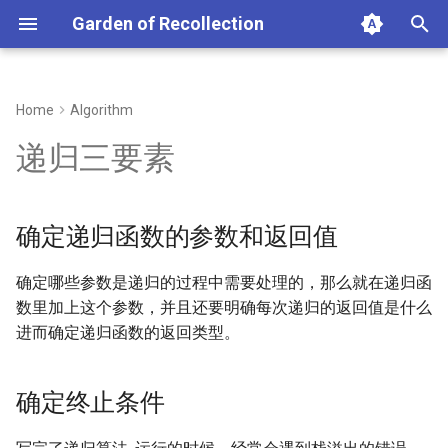
Garden of Recollection
正
在
Home
Algorithm
确定递归函数的参数和返回值
初
递归三要素
始
确定终止条件
化
确定递归函数的参数和返回值
确定单层递归的逻辑
搜
确定哪些参数是递归的过程中需要处理的，那么就在递归函
索
数里加上这个参数，并且还要明确每次递归的返回值是什么
引
进而确定递归函数的返回类型。
擎
确定终止条件