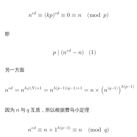
𝑒
𝑑
𝑒
𝑑
𝑛
≡
(
𝑘
𝑝
)
≡
0
≡
𝑛
(
m
o
d
𝑝
)
即
𝑒
𝑑
𝑝
∣
(
𝑛
−
𝑛
)
(
1
)
另一方面
ℎ
(
𝑝
−
1
)
𝑒
𝑑
ℎ
𝜑
(
𝑁
)
+
1
ℎ
(
𝑝
−
1
)
(
𝑞
−
1
)
+
1
(
𝑞
−
1
)
𝑛
=
𝑛
=
𝑛
=
𝑛
×
(
𝑛
)
因为
与
互质，所以根据费马小定理
𝑛
𝑞
𝑒
𝑑
ℎ
(
𝑝
−
1
)
𝑛
≡
𝑛
×
1
≡
𝑛
(
m
o
d
𝑞
)