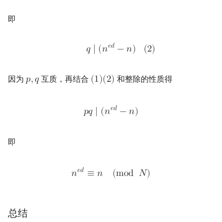
即
𝑒
𝑑
𝑞
∣
(
𝑛
−
𝑛
)
(
2
)
因为
互质，再结合
和整除的性质得
𝑝
,
𝑞
(
1
)
(
2
)
𝑒
𝑑
𝑝
𝑞
∣
(
𝑛
−
𝑛
)
即
𝑒
𝑑
𝑛
≡
𝑛
(
m
o
d
𝑁
)
总结