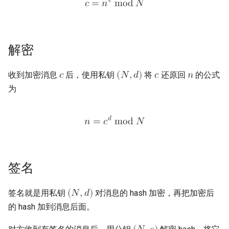
𝑒
𝑐
=
𝑛
m
o
d
𝑁
解密
收到加密消息
后，使用私钥
将
还原回
的公式
𝑐
(
𝑁
,
𝑑
)
𝑐
𝑛
为
𝑑
𝑛
=
𝑐
m
o
d
𝑁
签名
签名就是用私钥
对消息的 hash 加密，再把加密后
(
𝑁
,
𝑑
)
的 hash 加到消息后面。