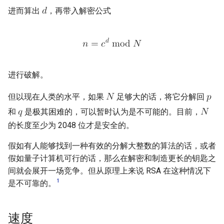
进而算出
，再带入解密公式
𝑑
𝑑
𝑛
=
𝑐
m
o
d
𝑁
进行破解。
但以现在人类的水平，如果
足够大的话，将它分解回
𝑁
𝑝
和
是极其困难的，可以暂时认为是不可能的。目前，
𝑞
𝑁
的长度至少为 2048 位才是安全的。
假如有人能够找到一种有效的分解大整数的算法的话，或者
假如量子计算机可行的话，那么在解密和制造更长的钥匙之
间就会展开一场竞争。但从原理上来说 RSA 在这种情况下
1
是不可靠的。
速度