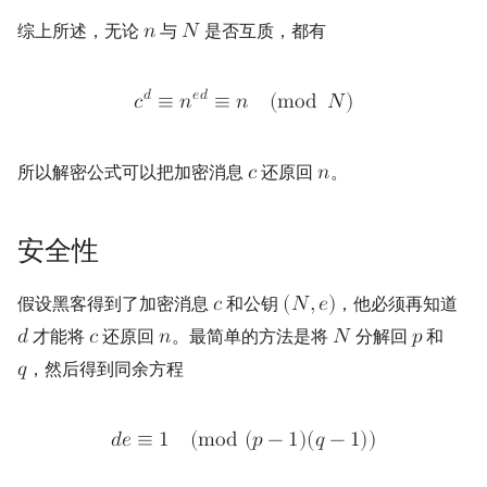
综上所述，无论
与
是否互质，都有
𝑛
𝑁
𝑑
𝑒
𝑑
𝑐
≡
𝑛
≡
𝑛
(
m
o
d
𝑁
)
所以解密公式可以把加密消息
还原回
。
𝑐
𝑛
安全性
假设黑客得到了加密消息
和公钥
，他必须再知道
𝑐
(
𝑁
,
𝑒
)
才能将
还原回
。最简单的方法是将
分解回
和
𝑑
𝑐
𝑛
𝑁
𝑝
，然后得到同余方程
𝑞
𝑑
𝑒
≡
1
(
m
o
d
(
𝑝
−
1
)
(
𝑞
−
1
)
)