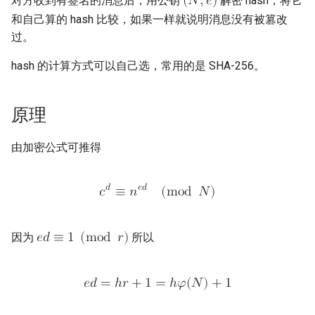
对方收到有签名的消息后，用公钥
解密 hash，将它
(
𝑁
,
𝑒
)
和自己算的 hash 比较，如果一样就说明消息没有被篡改
过。
hash 的计算方式可以自己选，常用的是 SHA-256。
原理
由加密公式可推得
𝑑
𝑒
𝑑
𝑐
≡
𝑛
(
m
o
d
𝑁
)
因为
所以
𝑒
𝑑
≡
1
(
m
o
d
𝑟
)
𝑒
𝑑
=
ℎ
𝑟
+
1
=
ℎ
𝜑
(
𝑁
)
+
1