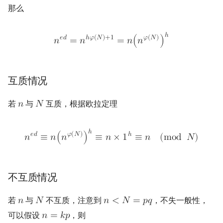
那么
ℎ
𝑒
𝑑
ℎ
𝜑
(
𝑁
)
+
1
𝜑
(
𝑁
)
𝑛
=
𝑛
=
𝑛
(
𝑛
)
互质情况
若
与
互质，根据欧拉定理
𝑛
𝑁
ℎ
𝑒
𝑑
𝜑
(
𝑁
)
ℎ
𝑛
≡
𝑛
(
𝑛
)
≡
𝑛
×
1
≡
𝑛
(
m
o
d
𝑁
)
不互质情况
若
与
不互质，注意到
，不失一般性，
𝑛
𝑁
𝑛
<
𝑁
=
𝑝
𝑞
可以假设
，则
𝑛
=
𝑘
𝑝