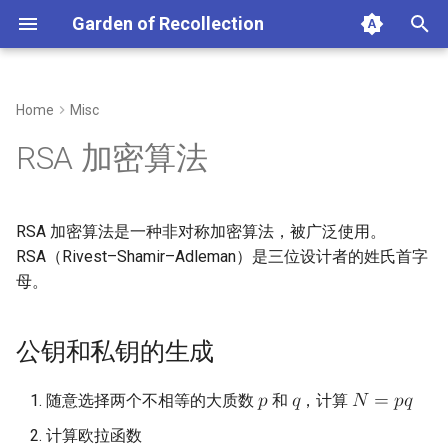
Garden of Recollection
正
在
Home
Misc
公钥和私钥的生成
初
RSA 加密算法
始
加密
化
RSA 加密算法是一种非对称加密算法，被广泛使用。
解密
搜
RSA（Rivest–Shamir–Adleman）是三位设计者的姓氏首字
母。
签名
索
引
原理
公钥和私钥的生成
擎
互质情况
随意选择两个不相等的大质数
和
，计算
𝑝
𝑞
𝑁
=
𝑝
𝑞
不互质情况
计算欧拉函数