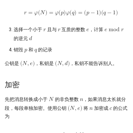
总结
𝑟
=
𝜑
(
𝑁
)
=
𝜑
(
𝑝
)
𝜑
(
𝑞
)
=
(
𝑝
−
1
)
(
𝑞
−
1
)
安全性
选择一个小于
且与
互质的整数
，计算
𝑟
𝑟
𝑒
𝑒
m
o
d
𝑟
速度
的逆元
𝑑
销毁
和
的记录
𝑝
𝑞
公钥是
，私钥是
，私钥不能告诉别人。
(
𝑁
,
𝑒
)
(
𝑁
,
𝑑
)
加密
先把消息转换成小于
的非负整数
，如果消息太长就分
𝑁
𝑛
段，每段单独加密。使用公钥
将
加密成
的公式
(
𝑁
,
𝑒
)
𝑛
𝑐
为