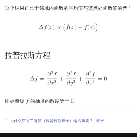
1
这个结果正比于邻域内函数的平均值与该点处函数值的差
¯
Δ
𝑓
(
𝑥
)
∝
(
𝑓
(
𝑥
)
−
𝑓
(
𝑥
)
)
拉普拉斯方程
2
2
2
𝜕
𝑓
𝜕
𝑓
𝜕
𝑓
Δ
𝑓
=
+
+
=
0
2
2
2
𝜕
𝑥
𝜕
𝑦
𝜕
𝑧
即标量场
的梯度的散度等于
。
𝑓
0
为什么空间二阶导（拉普拉斯算子）这么重要？ - 知乎