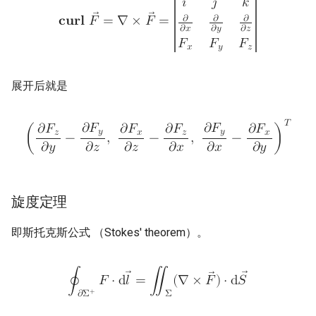
𝑘
𝑖
𝑗
𝜕
𝜕
𝜕
𝐜
𝐮
𝐫
𝐥
𝐹
=
∇
×
𝐹
=
𝜕
𝑥
𝜕
𝑦
𝜕
𝑧
𝐹
𝐹
𝐹
𝑥
𝑦
𝑧
展开后就是
𝑇
𝜕
𝐹
𝜕
𝐹
𝜕
𝐹
𝜕
𝐹
𝜕
𝐹
𝜕
𝐹
𝑦
𝑦
𝑧
𝑥
𝑧
𝑥
(
−
,
−
,
−
)
𝜕
𝑦
𝜕
𝑧
𝜕
𝑧
𝜕
𝑥
𝜕
𝑥
𝜕
𝑦
旋度定理
即斯托克斯公式 （Stokes' theorem）。
∮
𝐹
⋅
d
𝑙
=
∬
(
∇
×
𝐹
)
⋅
d
𝑆
+
𝜕
Σ
Σ