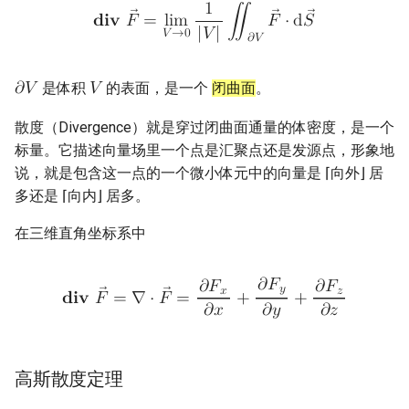
1
𝐝
𝐢
𝐯
𝐹
=
l
i
m
∬
𝐹
⋅
d
𝑆
|
𝑉
|
𝑉
→
0
𝜕
𝑉
是体积
的表面，是一个
闭曲面
。
𝜕
𝑉
𝑉
散度（Divergence）就是穿过闭曲面通量的体密度，是一个
标量。它描述向量场里一个点是汇聚点还是发源点，形象地
说，就是包含这一点的一个微小体元中的向量是 ⌈向外⌋ 居
多还是 ⌈向内⌋ 居多。
在三维直角坐标系中
𝜕
𝐹
𝜕
𝐹
𝜕
𝐹
𝑦
𝑥
𝑧
𝐝
𝐢
𝐯
𝐹
=
∇
⋅
𝐹
=
+
+
𝜕
𝑥
𝜕
𝑦
𝜕
𝑧
高斯散度定理