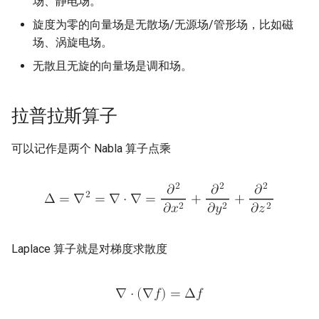
场、静电场。
旋度为零的向量场是无散场/无源场/管形场，比如磁
场、涡旋电场。
无散且无旋的向量场是调和场。
拉普拉斯算子
可以记作是两个 Nabla 算子点乘
2
2
2
𝜕
𝜕
𝜕
2
Δ
=
∇
=
∇
⋅
∇
=
+
+
2
2
2
𝜕
𝑥
𝜕
𝑦
𝜕
𝑧
Laplace 算子就是对梯度求散度
∇
⋅
(
∇
𝑓
)
=
Δ
𝑓