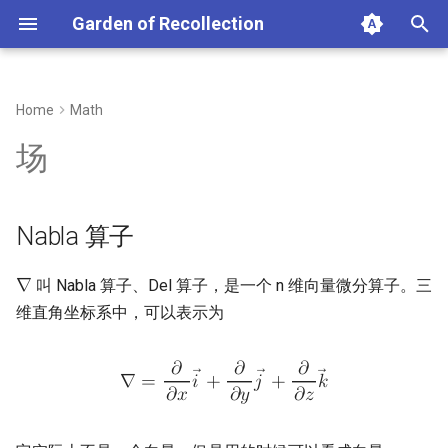
Garden of Recollection
正
在
Home
Math
Nabla 算子
初
场
始
梯度
化
Nabla 算子
旋度
搜
旋度定理
索
叫 Nabla 算子、Del 算子，是一个 n 维向量微分算子。三
∇
维直角坐标系中，可以表示为
引
格林公式
擎
𝜕
𝜕
𝜕
散度
∇
=
𝑖
+
𝑗
+
𝑘
𝜕
𝑥
𝜕
𝑦
𝜕
𝑧
高斯散度定理