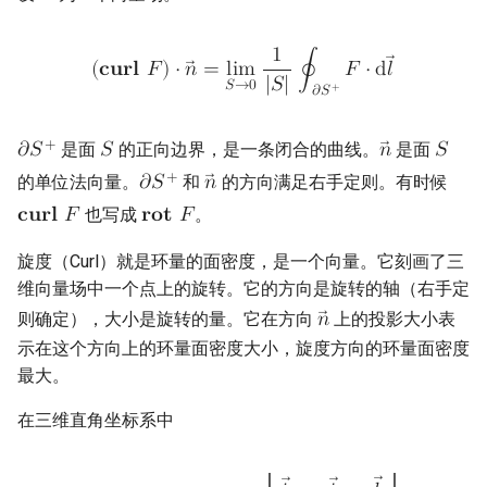
1
(
𝐜
𝐮
𝐫
𝐥
𝐹
)
⋅
𝑛
=
l
i
m
∮
𝐹
⋅
d
𝑙
|
𝑆
|
𝑆
→
0
+
𝜕
𝑆
+
是面
的正向边界，是一条闭合的曲线。
是面
𝜕
𝑆
𝑆
𝑛
𝑆
+
的单位法向量。
和
的方向满足右手定则。有时候
𝜕
𝑆
𝑛
也写成
。
𝐜
𝐮
𝐫
𝐥
𝐹
𝐫
𝐨
𝐭
𝐹
旋度（Curl）就是环量的面密度，是一个向量。它刻画了三
维向量场中一个点上的旋转。它的方向是旋转的轴（右手定
则确定），大小是旋转的量。它在方向
上的投影大小表
𝑛
示在这个方向上的环量面密度大小，旋度方向的环量面密度
最大。
在三维直角坐标系中