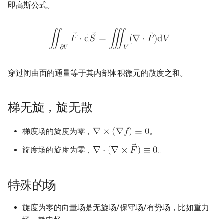
即高斯公式。
∬
𝐹
⋅
d
𝑆
=
∭
(
∇
⋅
𝐹
)
d
𝑉
𝜕
𝑉
𝑉
穿过闭曲面的通量等于其内部体积微元的散度之和。
梯无旋，旋无散
梯度场的旋度为零，
。
∇
×
(
∇
𝑓
)
≡
0
旋度场的旋度为零，
。
∇
⋅
(
∇
×
𝐹
)
≡
0
特殊的场
旋度为零的向量场是无旋场/保守场/有势场，比如重力