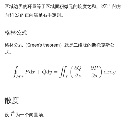
+
区域边界的环量等于区域面积微元的旋度之和。
的方
𝜕
Σ
向和
的正向满足右手定则。
Σ
格林公式
格林公式（Green's theorem）就是二维版的斯托克斯公
式。
𝜕
𝑄
𝜕
𝑃
∮
𝑃
d
𝑥
+
𝑄
d
𝑦
=
∬
(
−
)
d
𝑥
d
𝑦
𝜕
𝑥
𝜕
𝑦
+
𝜕
Σ
Σ
散度
设
为一个向量场。
𝐹