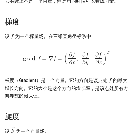
它实际上不是一个向量，但是用的时候可以看成向量。
梯无旋，旋无散
梯度
特殊的场
设
为一个标量场。在三维直角坐标系中
𝑓
拉普拉斯算子
拉普拉斯方程
𝑇
𝜕
𝑓
𝜕
𝑓
𝜕
𝑓
𝐠
𝐫
𝐚
𝐝
𝑓
=
∇
𝑓
=
(
,
,
)
𝜕
𝑥
𝜕
𝑦
𝜕
𝑧
梯度（Gradient）是一个向量。它的方向是该点处
的最大
𝑓
增长方向。它的大小是这个方向的增长率，是该点处所有方
向导数的最大值。
旋度
设
为一个向量场。
𝐹